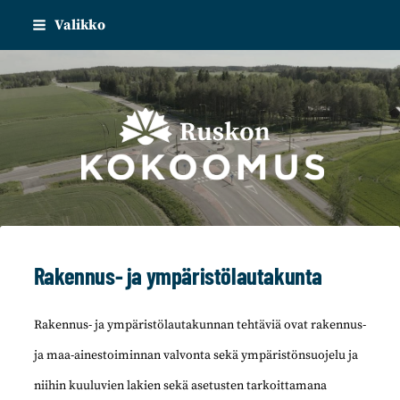
Siirry
Valikko
sivun
sisältöön
Ruskon kokoomus
Rakennus- ja ympäristölautakunta
Rakennus- ja ympäristölautakunnan tehtäviä ovat rakennus-
ja maa-ainestoiminnan valvonta sekä ympäristönsuojelu ja
niihin kuuluvien lakien sekä asetusten tarkoittamana