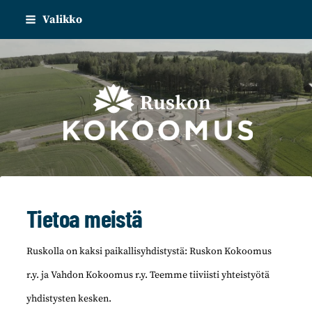
Siirry
Valikko
sivun
sisältöön
Ruskon kokoomus
Tietoa meistä
Ruskolla on kaksi paikallisyhdistystä: Ruskon Kokoomus
r.y. ja Vahdon Kokoomus r.y. Teemme tiiviisti yhteistyötä
yhdistysten kesken.